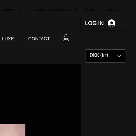
e mellem kl 10-16 - Vi sælger kun til professionelle - Alle priser er ex moms.
LOG IN
& LUXE
CONTACT
DKK (kr)