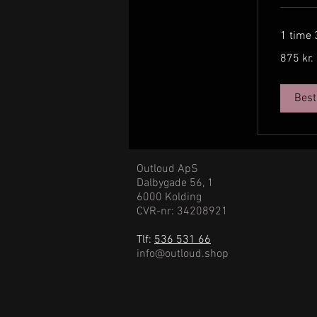
1 time
875
875 kr.
danske
kroner
Best
Outloud ApS
Dalbygade 56, 1
6000 Kolding
CVR-nr: 34208921
Tlf:
536 531 66
info@outloud.shop