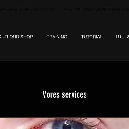
 hverdage (på ordrer lagt inden kl 11) - Spørgsmål? Ring på
536 531 66
alle hverdag
OUTLOUD SHOP
TRAINING
TUTORIAL
LULL 
Vores services