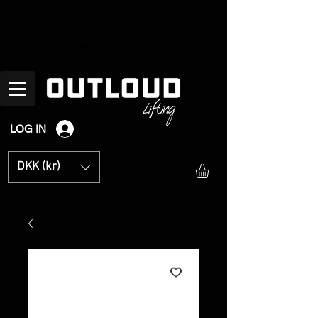
Fri levering på ordrer over
DKK 600 - Levering på 1-2 hverdage (på ordrer lagt inden kl
11) - Spørgsmål? Ring på
536 531 66
alle hverdage mellem kl 10-16 - Vi sælger
kun til professionelle - Alle priser er ex moms.
LOG IN
DKK (kr)