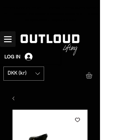
Fri levering på ordrer over
DKK 600 - Levering på 1-2 hverdage (på ordrer lagt inden kl
11) - Spørgsmål? Ring på
536 531 66
alle hverdage mellem kl 10-16 - Vi sælger
kun til professionelle - Alle priser er ex moms.
LOG IN
DKK (kr)