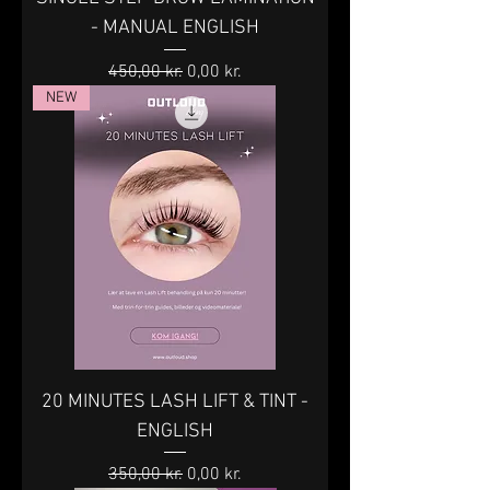
- MANUAL ENGLISH
Regulær pris
Salgspris
450,00 kr.
0,00 kr.
NEW
20 MINUTES LASH LIFT & TINT -
ENGLISH
Regulær pris
Salgspris
350,00 kr.
0,00 kr.