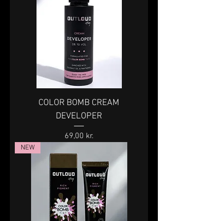
COLOR BOMB CREAM
DEVELOPER
Pris
69,00 kr.
NEW