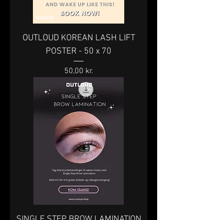
OUTLOUD KOREAN LASH LIFT
POSTER - 50 x 70
Pris
50,00 kr.
SINGLE STEP BROW LAMINATION