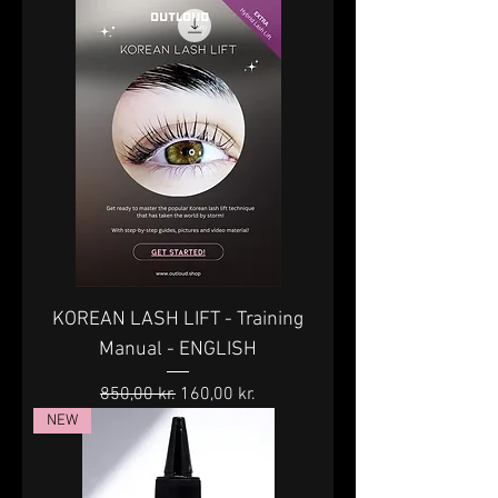
KOREAN LASH LIFT - Training
Manual - ENGLISH
Regulær pris
Salgspris
850,00 kr.
160,00 kr.
NEW