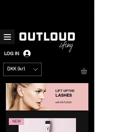
Fri levering på ordrer over
DKK 600 - Levering på 1-2 hverdage (på ordrer lagt inden kl
11) - Spørgsmål? Ring på
536 531 66
alle hverdage mellem kl 10-16 - Vi sælger
kun til professionelle - Alle priser er ex moms.
LOG IN
DKK (kr)
LIFT UP THE
LASHES
with OUTLOUD
NEW